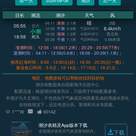
前一天
2026-08-08
潮历
后一天
日长
潮况
潮汐
天气
风
晴
04:11
满潮
2.1米
2级
05:55
廿六
8.4km/h
12:56
干潮
0.6米
气温30.62°C
小潮
~
18:06
满潮
1.2米
西北风
水温29.35°C
18:58
死汛
20:29
干潮
1.1米
0.56米浪
气压995hpa
涨潮时间： 12:56 - 18:06(1.2米)；20:29 - 23:59(??米)
退潮时间： 04:11 - 12:56(0.6米)；18:06 - 20:29(1.1米)；
推荐赶海时间：9:00 - 13:00点(好)；16:30 - 20:30点(一般)；
最佳鱼口时间：3-5点；12-14点；17-19点；19-21点；
地区、地图按钮可以帮助你找到目的地
潮汐表数据来自国家海洋信息中心
配重流速：根据潮汐推算而出，只能用于钓组配重参考。
本潮汐为天文潮位，不包括由于气象或其他因素造成的增减水变化
在特殊情况下，还应考虑台风、寒潮和洪水等因素。
1***W
60142
潮汐表精灵App版本下载
全国潮汐表和天气风浪查询软件。
下载