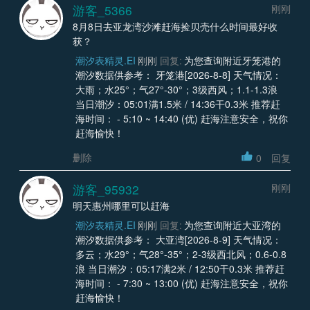
游客_5366
刚刚
8月8日去亚龙湾沙滩赶海捡贝壳什么时间最好收
获？
潮汐表精灵.EI
刚刚
回复:
为您查询附近牙笼港的
潮汐数据供参考： 牙笼港[2026-8-8] 天气情况：
大雨；水25°；气27°-30°；3级西风；1.1-1.3浪
当日潮汐：05:01满1.5米 / 14:36干0.3米 推荐赶
海时间： - 5:10 ~ 14:40 (优) 赶海注意安全，祝你
赶海愉快！
删除
0
回复
游客_95932
刚刚
明天惠州哪里可以赶海
潮汐表精灵.EI
刚刚
回复:
为您查询附近大亚湾的
潮汐数据供参考： 大亚湾[2026-8-9] 天气情况：
多云；水29°；气28°-35°；2-3级西北风；0.6-0.8
浪 当日潮汐：05:17满2米 / 12:50干0.3米 推荐赶
海时间： - 7:30 ~ 13:00 (优) 赶海注意安全，祝你
赶海愉快！