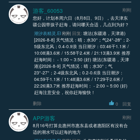
游客_60053
刚刚
您好，计划本周六日（8月8日、9日），去天津东
疆公园带孩子赶海，请问哪天合适，几点到为好？
潮汐表精灵.EI
刚刚
回复:
塘沽(东疆港，天津港)
[2026-8-8] 天气情况：晴；水30°；气24°-28°；2-
5级东北风；0.4-0.9浪 当日潮汐：03:46干1.1米 /
10:08满3.6米 / 15:58干2.4米 / 21:13满3.9米 推荐
赶海时间： - 1:00 ~ 3:50 (好) 塘沽(东疆港，天津
港)[2026-8-9] 天气情况：晴；水30°；气
23°-27°；2-4级东北风；0.2-0.6浪 当日潮汐：
04:59干1.1米 / 11:48满3.6米 / 17:29干2.6米 /
22:26满3.7米 推荐赶海时间： - 2:00 ~ 5:00 (好)
赶海注意安全，祝你赶海愉快！
删除
0
回复
APP游客
刚刚
8月16号打算去惠州市惠东县或者惠阳区有没有合
适的潮水可以赶海的地方