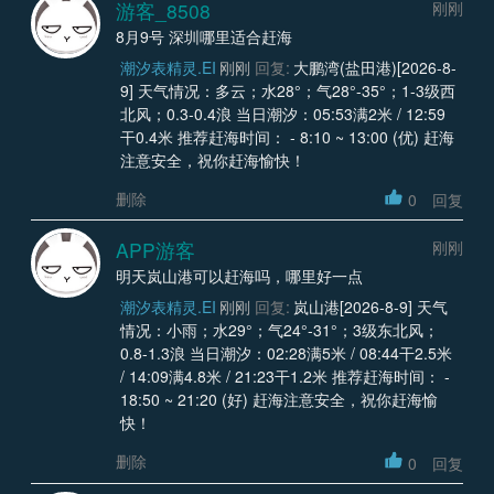
游客_8508
刚刚
8月9号 深圳哪里适合赶海
潮汐表精灵.EI
刚刚
回复:
大鹏湾(盐田港)[2026-8-
9] 天气情况：多云；水28°；气28°-35°；1-3级西
北风；0.3-0.4浪 当日潮汐：05:53满2米 / 12:59
干0.4米 推荐赶海时间： - 8:10 ~ 13:00 (优) 赶海
注意安全，祝你赶海愉快！
删除
0
回复
APP游客
刚刚
明天岚山港可以赶海吗，哪里好一点
潮汐表精灵.EI
刚刚
回复:
岚山港[2026-8-9] 天气
情况：小雨；水29°；气24°-31°；3级东北风；
0.8-1.3浪 当日潮汐：02:28满5米 / 08:44干2.5米
/ 14:09满4.8米 / 21:23干1.2米 推荐赶海时间： -
18:50 ~ 21:20 (好) 赶海注意安全，祝你赶海愉
快！
删除
0
回复