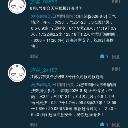
游客_93559
刚刚
8月8号烟台天马栈桥赶海时间
潮汐表精灵.EI
刚刚
回复:
烟台港[2026-8-8] 天气
情况：多云；水30°；气25°-28°；3-5级北风；
0.5-0.9浪 当日潮汐：04:19满2.6米 / 11:19干0.9
米 / 17:22满2.2米 / 23:18干1.2米 推荐赶海时间：
- 8:00 ~ 11:20 (好) 赶海注意安全，祝你赶海愉
快！
删除
0
回复
游客_24187
刚刚
江苏启东黄金沙滩8.8号什么时候时候赶海
潮汐表精灵.EI
刚刚
回复:
为您查询附近崇明的潮
汐数据供参考： 崇明[2026-8-8] 天气情况：中
雨；水32°；气28°-31°；3-4级北风；0.6-1.1浪
当日潮汐：02:17干1.7米 / 06:58满2.7米 / 13:59
干1.6米 / 20:08满3.5米 推荐赶海时间： - 2:40 ~
5:40 (好) 赶海注意安全，祝你赶海愉快！
删除
0
回复