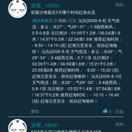
游客_10250
刚刚
双隆沙滩最近3天哪个时间赶海合适
潮汐表精灵.EI
刚刚
回复:
汕头[2026-8-8] 天气情
况：多云；水27°；气28°-31°；1-3级西南风；
0.5-0.8浪 当日潮汐：01:05干1.2米 / 06:24满1.8
米 / 14:07干0.3米 / 22:34满1.9米 推荐赶海时间：
- 8:50 ~ 14:10 (优) 赶海注意安全，祝你赶海愉
快！ 汕头[2026-8-9] 天气情况：多云；水26°；气
29°-34°；3-4级西北风；0.7-1浪 当日潮汐：
02:26干1.4米 / 06:56满1.8米 / 15:21干0.2米 /
23:58满2米 推荐赶海时间： - 9:20 ~ 15:20 (优)
赶海注意安全，祝你赶海愉快！ 汕头[2026-8-10]
天气情况：阴；水26°；气29°-33°；3-4级西风；
0.8-1浪 当日潮汐：03:52干1.4米 / 07:54满1.8米
/ 16:37干0.2米 推荐赶海时间： - 10:10 ~ 16:40
(优) 赶海注意安全，祝你赶海愉快！
删除
0
回复
游客_48001
刚刚
8月8号去湛江硇洲岛橧棚几点适合赶海