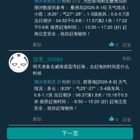
潮汐表精灵.EI
刚刚
回复:
为您查询附近桑洲岛的
潮汐数据供参考： 桑洲岛[2026-8-16] 天气情况：
小雨；水26°；气27°-28°；1-3级南风；0.6-0.7浪
当日潮汐：04:52干0.8米 / 11:57满2.1米 / 17:22
干0.6米 推荐赶海时间： - 13:30 ~ 17:20 (好) 赶
海注意安全，祝你赶海愉快！
删除
0
回复
游客_35989
刚刚
明天准备去威海逍遥湾赶海，去赶海的时间是什么
时候
潮汐表精灵.EI
刚刚
回复:
那香海[2026-8-9] 天气
情况：多云；水29°；气25°-27°；3-4级东风；
0.8-1.1浪 当日潮汐：06:37满1.8米 / 15:18干0.5
米 推荐赶海时间： - 8:50 ~ 15:20 (好) 赶海注意
安全，祝你赶海愉快！
删除
0
回复