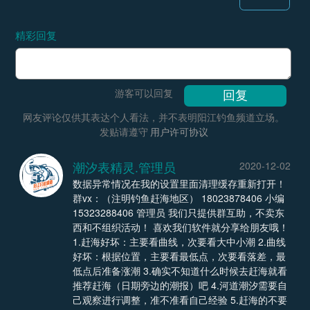
精彩回复
游客可以回复
网友评论仅供其表达个人看法，并不表明阳江钓鱼频道立场。
发贴请遵守
用户许可协议
潮汐表精灵.管理员
2020-12-02
数据异常情况在我的设置里面清理缓存重新打开！
群vx：（注明钓鱼赶海地区） 18023878406 小编
15323288406 管理员 我们只提供群互助，不卖东
西和不组织活动！ 喜欢我们软件就分享给朋友哦！
1.赶海好坏：主要看曲线，次要看大中小潮 2.曲线
好坏：根据位置，主要看最低点，次要看落差，最
低点后准备涨潮 3.确实不知道什么时候去赶海就看
推荐赶海（日期旁边的潮报）吧 4.河道潮汐需要自
己观察进行调整，准不准看自己经验 5.赶海的不要