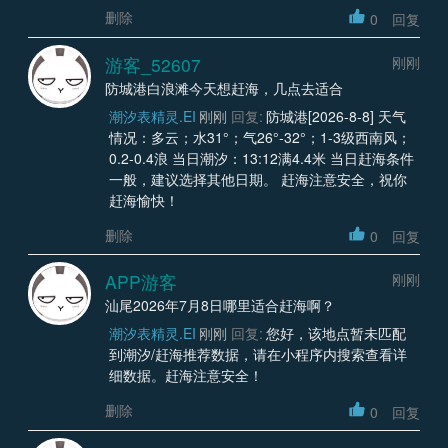
删除
0
回复
游客_52607
刚刚
防城港白浪滩今天想赶海，几点去适合
潮汐表精灵.EI
刚刚
回复:
防城港[2026-8-8] 天气
情况：多云；水31°；气26°-32°；1-3级西南风；
0.2-0.4浪 当日潮汐：13:12满4.4米 当日赶海条件
一般，建议选择其他日期。 赶海注意安全，祝你
赶海愉快！
删除
0
回复
APP游客
刚刚
汕尾2026年7月8日哪里适合赶海啊？
潮汐表精灵.EI
刚刚
回复:
您好，该地点暂未匹配
到潮汐/赶海推荐数据，请在小程序内搜索查看详
细数据。赶海注意安全！
删除
0
回复